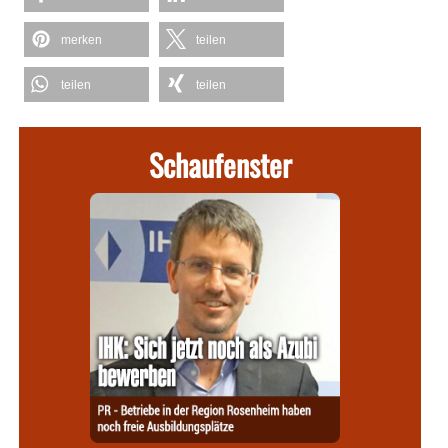
merken
teilen
teilen
teilen
Schaufenster