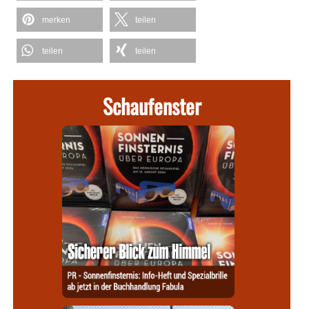
merken
teilen
teilen
teilen
Schaufenster