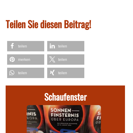
Teilen Sie diesen Beitrag!
teilen
teilen
merken
teilen
teilen
teilen
Schaufenster