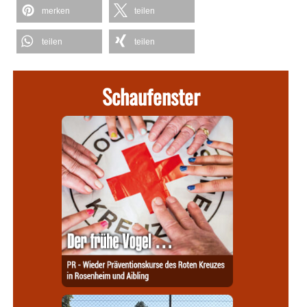
merken
teilen
teilen
teilen
Schaufenster