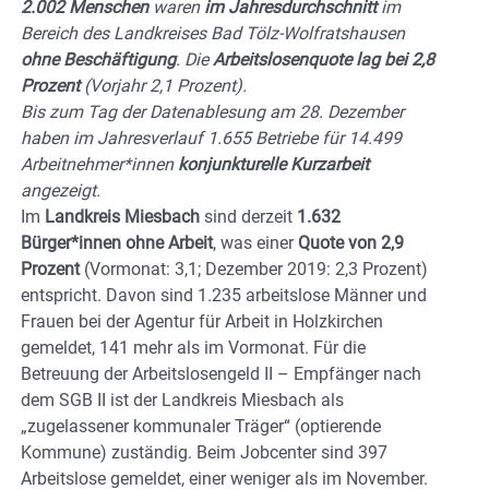
2.002
Menschen
waren
im Jahresdurchschnitt
im
Bereich des Landkreises Bad Tölz-Wolfratshausen
ohne Beschäftigung
. Die
Arbeitslosenquote lag bei 2,8
Prozent
(Vorjahr 2,1 Prozent).
Bis zum Tag der Datenablesung am 28. Dezember
haben im Jahresverlauf 1.655 Betriebe für 14.499
Arbeitnehmer*innen
konjunkturelle Kurzarbeit
angezeigt.
Im
Landkreis Miesbach
sind derzeit
1.632
Bürger*innen ohne Arbeit
, was einer
Quote von 2,9
Prozent
(Vormonat: 3,1; Dezember 2019: 2,3 Prozent)
entspricht. Davon sind 1.235 arbeitslose Männer und
Frauen bei der Agentur für Arbeit in Holzkirchen
gemeldet, 141 mehr als im Vormonat. Für die
Betreuung der Arbeitslosengeld II – Empfänger nach
dem SGB II ist der Landkreis Miesbach als
„zugelassener kommunaler Träger“ (optierende
Kommune) zuständig. Beim Jobcenter sind 397
Arbeitslose gemeldet, einer weniger als im November.