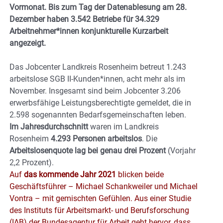
Vormonat. Bis zum Tag der Datenablesung am 28.
Dezember haben 3.542 Betriebe für 34.329
Arbeitnehmer*innen konjunkturelle Kurzarbeit
angezeigt.
Das Jobcenter Landkreis Rosenheim betreut 1.243
arbeitslose SGB II-Kunden*innen, acht mehr als im
November. Insgesamt sind beim Jobcenter 3.206
erwerbsfähige Leistungsberechtigte gemeldet, die in
2.598 sogenannten Bedarfsgemeinschaften leben.
Im Jahresdurchschnitt
waren im Landkreis
Rosenheim
4.293 Personen
arbeitslos
. Die
Arbeitslosenquote lag bei genau drei Prozent
(Vorjahr
2,2 Prozent).
Auf
das kommende Jahr 2021
blicken beide
Geschäftsführer – Michael Schankweiler und Michael
Vontra – mit gemischten Gefühlen. Aus einer Studie
des Instituts für Arbeitsmarkt- und Berufsforschung
(IAB) der Bundesagentur für Arbeit geht hervor, dass