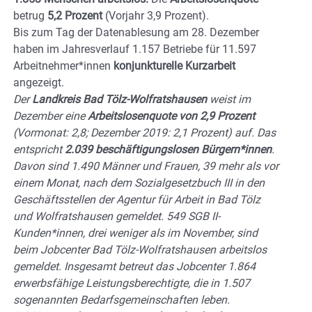
betrug
5,2 Prozent
(Vorjahr 3,9 Prozent).
Bis zum Tag der Datenablesung am 28. Dezember
haben im Jahresverlauf 1.157 Betriebe für 11.597
Arbeitnehmer*innen
konjunkturelle Kurzarbeit
angezeigt.
Der
Landkreis Bad Tölz-Wolfratshausen
weist im
Dezember eine
Arbeitslosenquote von 2,9 Prozent
(Vormonat: 2,8; Dezember 2019: 2,1 Prozent) auf. Das
entspricht
2.039 beschäftigungslosen Bürgern*innen
.
Davon sind 1.490 Männer und Frauen, 39 mehr als vor
einem Monat, nach dem Sozialgesetzbuch III in den
Geschäftsstellen der Agentur für Arbeit in Bad Tölz
und Wolfratshausen gemeldet. 549 SGB II-
Kunden*innen, drei weniger als im November, sind
beim Jobcenter Bad Tölz-Wolfratshausen arbeitslos
gemeldet. Insgesamt betreut das Jobcenter 1.864
erwerbsfähige Leistungsberechtigte, die in 1.507
sogenannten Bedarfsgemeinschaften leben.