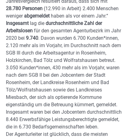
Jahresvergleich resultiert daraus, dass sich mit
28.780 Personen
(12.990 in Arbeit) 2.400 Menschen
weniger
abgemeldet
haben als vor einem Jahr.“
Insgesamt
lag die
durchschnittliche Zahl der
Arbeitslosen
für den gesamten Agenturbezirk im Jahr
2020 bei
9.740
. Davon wurden 6.700 Kunden*innen,
2.120 mehr als im Vorjahr, im Durchschnitt nach dem
SGB III durch die Arbeitsagentur in Rosenheim,
Holzkirchen, Bad Tölz und Wolfratshausen betreut.
3.050 Kunden*innen, 430 mehr als im Vorjahr, waren
nach dem SGB II bei den Jobcentern der Stadt
Rosenheim, der Landkreise Rosenheim und Bad
Tölz/Wolfratshausen sowie des Landkreises
Miesbach, der sich als optierende Kommune
eigenständig um die Betreuung kümmert, gemeldet.
Insgesamt waren bei den Jobcentern durchschnittlich
8.440 Erwerbsfähige Leistungsberechtigte gemeldet,
die in 6.730 Bedarfsgemeinschaften leben.
Der Agenturleiter ist glücklich, dass die meisten