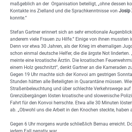
maßgeblich an der Organisation beteiligt, „ohne dessen ko
Kontakte ins Zielland und die Sprachkenntnisse von
Josip 
konnte.“
Stefan Gartner erinnert sich an sehr emotionale Augenblic
anderem viele Frauen zu Hilfe.“ Einige von ihnen mussten i
Denn vor etwa 30 Jahren, als der Krieg im ehemaligen Jug
schon einmal deutsche Helfer, die die ärgste Not linderten.
meinte eine kroatische Ärztin. Die kroatischen Feuerwehrm
einem Holz geschnitzt“, denkt Gartner an die Kameraden z
Gegen 19 Uhr machte sich der Konvoi am gestrigen Sonntag
Stunden hätten alle Beteiligten in Quarantäne müssen. Wiede
Straßenbeleuchtung und über schlechte Verkehrswege auf d
Grenzübergängen lösten kroatische und slowenische Polizis
Fahrt für den Konvoi herrschte. Etwa alle 30 Minuten löste
ab. „Obwohl uns die Arbeit in den Knochen steckte, haben al
Gegen 6 Uhr morgens wurde schließlich Bernau erreicht. D
jedem Fall negativ war.