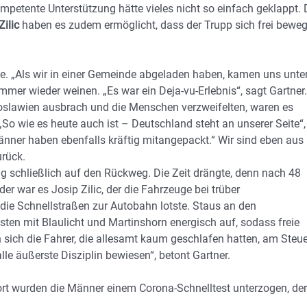
mpetente Unterstützung hätte vieles nicht so einfach geklappt. 
Zilic
haben es zudem ermöglicht, dass der Trupp sich frei bewe
ke. „Als wir in einer Gemeinde abgeladen haben, kamen uns unte
mmer wieder weinen. „Es war ein Deja-vu-Erlebnis“, sagt Gartner.
oslawien ausbrach und die Menschen verzweifelten, waren es
 „So wie es heute auch ist – Deutschland steht an unserer Seite“,
änner haben ebenfalls kräftig mitangepackt.“ Wir sind eben aus
urück.
 schließlich auf den Rückweg. Die Zeit drängte, denn nach 48
r war es Josip Zilic, der die Fahrzeuge bei trüber
ie Schnellstraßen zur Autobahn lotste. Staus an den
ten mit Blaulicht und Martinshorn energisch auf, sodass freie
n sich die Fahrer, die allesamt kaum geschlafen hatten, am Steue
le äußerste Disziplin bewiesen“, betont Gartner.
ort wurden die Männer einem Corona-Schnelltest unterzogen, der