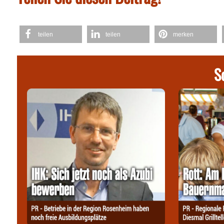
teilen
teilen
merken
S