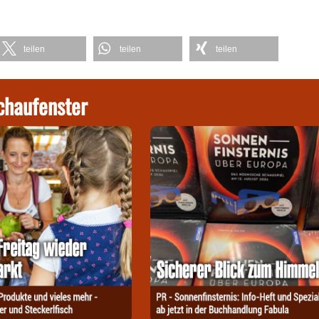
teilen
teilen
teilen
chaufenster