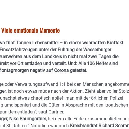
 Viele emotionale Momente
a fünf Tonnen Lebensmittel – in einem wahrhaften Kraftakt
 Einsatzfahrzeugen unter der Führung der Wasserburger
uerwehren aus dem Landkreis in nicht mal zwei Tagen die
rekt vor Ort entladen und verteilt. Und: Alle 106 Helfer sind
ontagmorgen negativ auf Corona getestet.
Umwege oder Verwaltungsaufwand 1:1 bei den Menschen angekomm
ger
, ist noch etwas müde nach der Aktion. Zieht aber voller Stolz
unächst etwas chaotisch ablief, man mit der örtlichen Polizei
tig umdisponiert und die Güter in Absprache mit den kroatischen
unkten entladen“, sagt Gartner.
er, Niko Baumgartner,
bei dem alle Fäden zusammenliefen un
mal 30 Jahren.“ Natürlich war auch
Kreisbrandrat Richard Schra