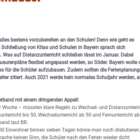
lles bestens vorzubereiten an den Schulen! Denn wie geht es
e Schließung von Kitas und Schulen in Bayern sprach sich
 Was auf Distanzunterricht schließen lässt im Januar. Dabei
usurenpläne flexibel angepasst werden, so Söder. Bayern wolle 
ess für die Schüler aufzubauen. Zudem sollten die Ferienplanun
ter zitiert. Auch 2021 werde kein normales Schuljahr werden, a
erband mit einem dringenden Appell:
r Woche – müssten klare Regeln zu Wechsel- und Distanzunterri
nterricht bis 50, Wechselunterricht ab 50 und Fernunterricht ab
band laut BR.
00 Einwohner binnen sieben Tagen könne man noch diskutieren
ache keinen Sinn, die Schüler nach den Ferien wieder dicht