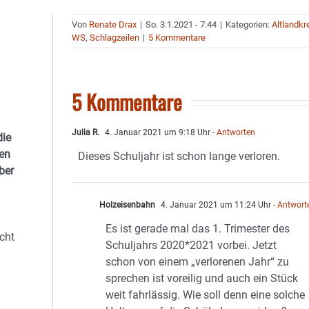
Von
Renate Drax
|
So. 3.1.2021 - 7:44
|
Kategorien:
Altlandkr
WS
,
Schlagzeilen
|
5 Kommentare
5 Kommentare
Julia R.
4. Januar 2021 um 9:18 Uhr
- Antworten
die
gen
Dieses Schuljahr ist schon lange verloren.
ber
Holzeisenbahn
4. Januar 2021 um 11:24 Uhr
- Antwort
Es ist gerade mal das 1. Trimester des
cht
Schuljahrs 2020*2021 vorbei. Jetzt
schon von einem „verlorenen Jahr“ zu
sprechen ist voreilig und auch ein Stück
.
weit fahrlässig. Wie soll denn eine solche