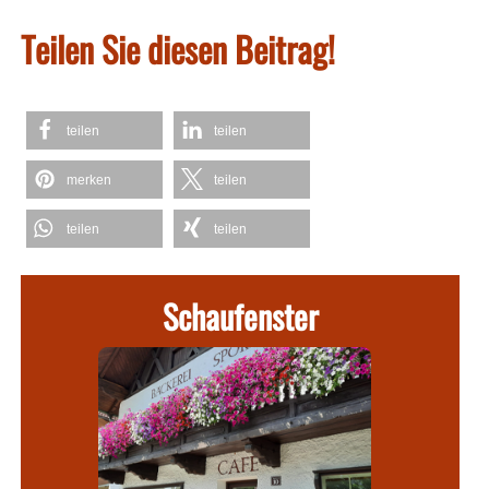
Teilen Sie diesen Beitrag!
teilen
teilen
merken
teilen
teilen
teilen
Schaufenster