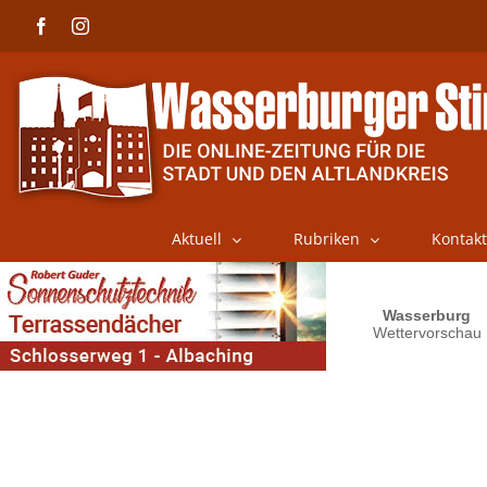
Skip
Facebook
Instagram
to
content
Aktuell
Rubriken
Kontakt