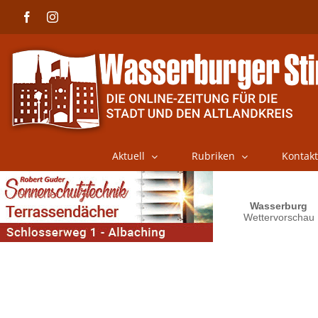
Skip
Facebook
Instagram
to
content
Aktuell
Rubriken
Kontakt