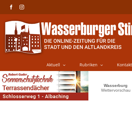
Skip
Facebook
Instagram
to
content
Aktuell
Rubriken
Kontakt