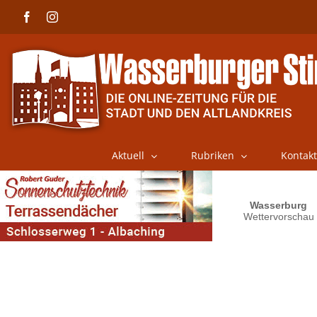
Skip
Facebook
Instagram
to
content
Aktuell
Rubriken
Kontakt