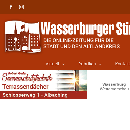
Skip
Facebook
Instagram
to
content
Aktuell
Rubriken
Kontakt