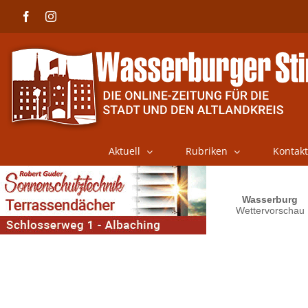
Skip
Facebook
Instagram
to
content
Aktuell
Rubriken
Kontakt