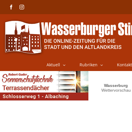
Skip
Facebook
Instagram
to
content
Aktuell
Rubriken
Kontakt