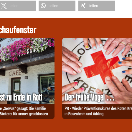
teilen
teilen
teilen
chaufenster