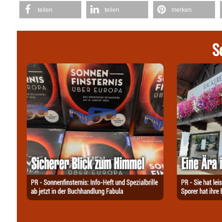
teilen
teilen
merken
S