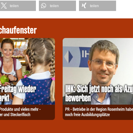
teilen
teilen
teilen
chaufenster