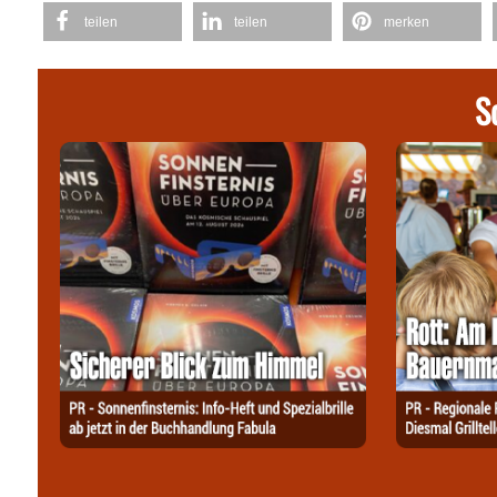
teilen
teilen
merken
S