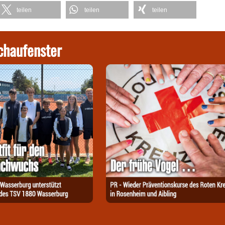
teilen
teilen
teilen
chaufenster