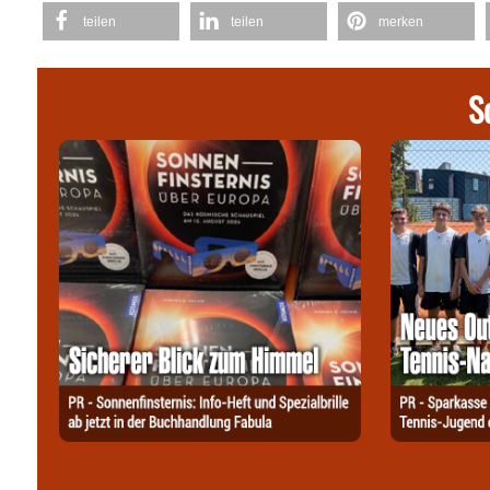
teilen
teilen
merken
S