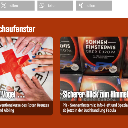
teilen
teilen
teilen
chaufenster