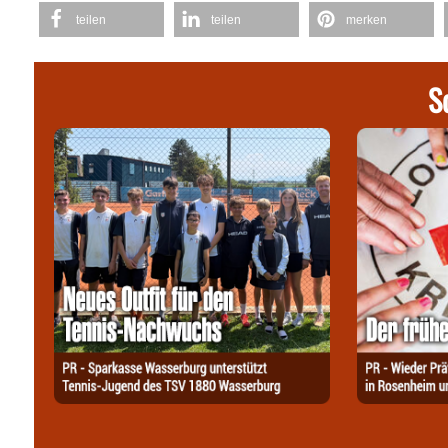
teilen
teilen
merken
S