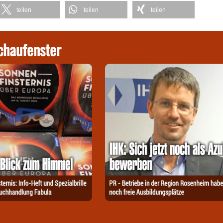
teilen
teilen
teilen
chaufenster