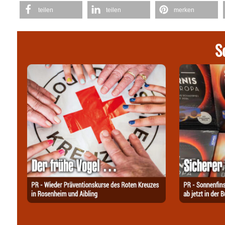
teilen
teilen
merken
S