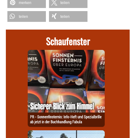
merken
teilen
teilen
teilen
Schaufenster