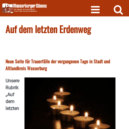
Skip
to
content
Auf dem letzten Erdenweg
Neue Seite für Trauerfälle der vergangenen Tage in Stadt und
Altlandkreis Wasserburg
Unsere
Rubrik
„Auf
dem
letzten