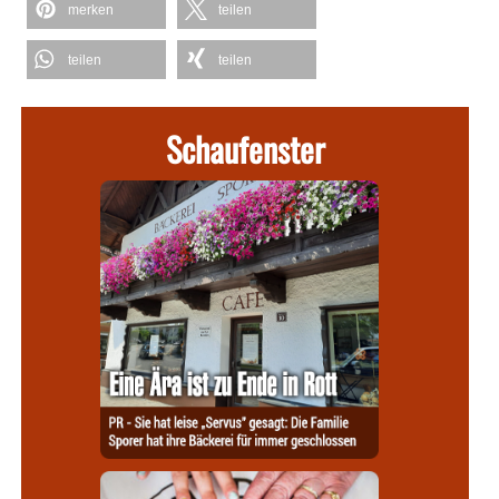
merken
teilen
teilen
teilen
Schaufenster