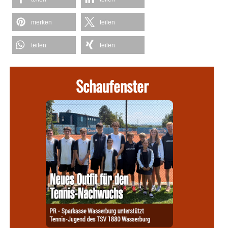
merken
teilen
teilen
teilen
Schaufenster