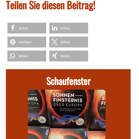
Teilen Sie diesen Beitrag!
teilen
teilen
merken
teilen
teilen
teilen
Schaufenster