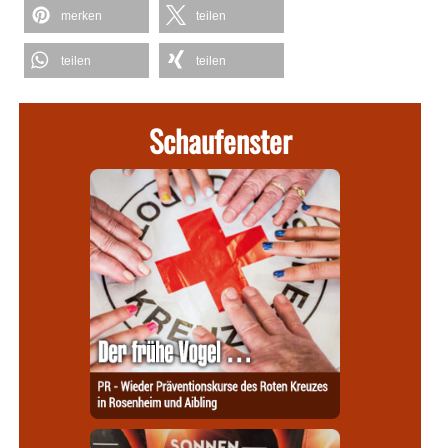
merken
teilen
teilen
teilen
Schaufenster