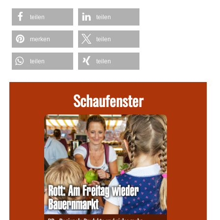
teilen
teilen
merken
teilen
teilen
teilen
Schaufenster