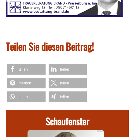
Teilen Sie diesen Beitrag!
teilen
teilen
merken
teilen
teilen
teilen
Schaufenster