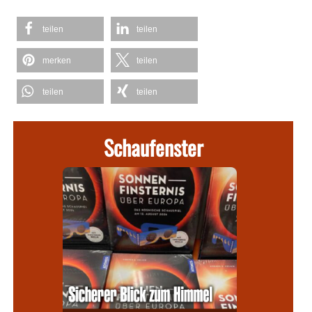
teilen
teilen
merken
teilen
teilen
teilen
Schaufenster