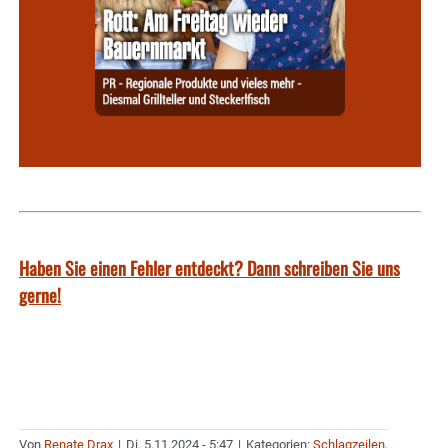
Haben Sie einen Fehler entdeckt? Dann schreiben Sie uns
gerne!
Von
Renate Drax
|
Di. 5.11.2024 - 5:47
|
Kategorien:
Schlagzeilen
,