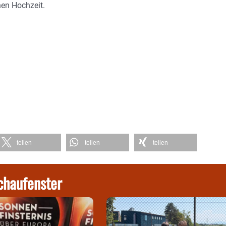
en Hochzeit.
teilen
teilen
teilen
chaufenster