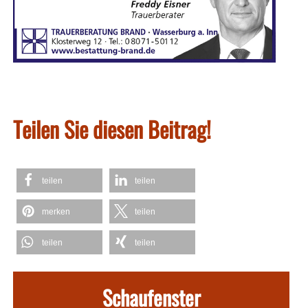
Teilen Sie diesen Beitrag!
teilen
teilen
merken
teilen
teilen
teilen
Schaufenster