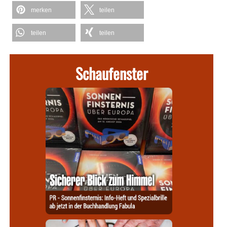
merken
teilen
teilen
teilen
Schaufenster