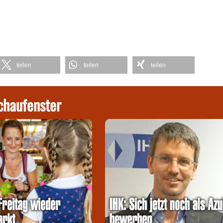
teilen
teilen
teilen
chaufenster