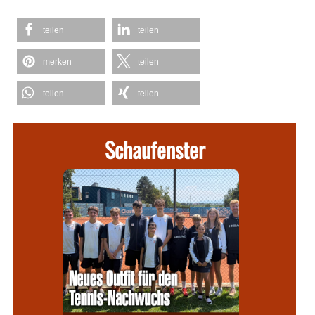
teilen
teilen
merken
teilen
teilen
teilen
Schaufenster