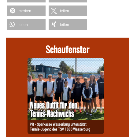
merken
teilen
teilen
teilen
Schaufenster