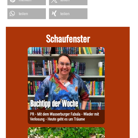
teilen
teilen
Schaufenster