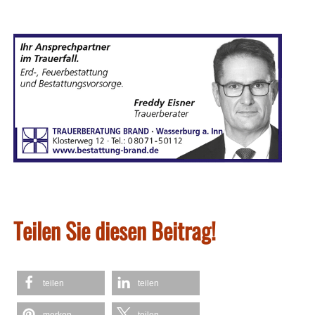
Teilen Sie diesen Beitrag!
teilen
teilen
merken
teilen