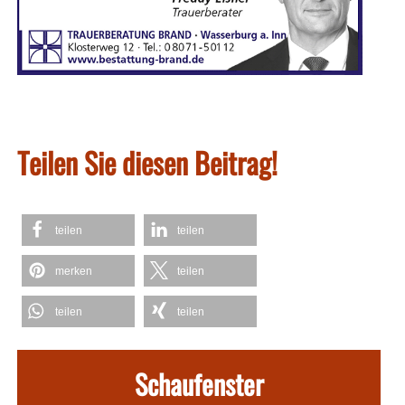
Teilen Sie diesen Beitrag!
teilen
teilen
merken
teilen
teilen
teilen
Schaufenster