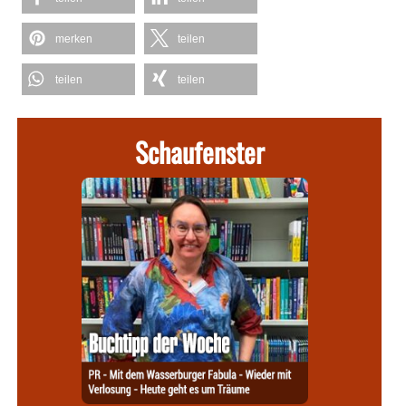
merken
teilen
teilen
teilen
Schaufenster