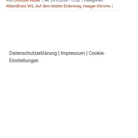
Von
Christian Huber
|
Mi. 29.5.2024 - 12:02
|
Kategorien:
Altlandkreis WS
,
Auf dem letzten Erdenweg
,
Haager-Stimme
|
Datenschutzerklärung
|
Impressum
|
Cookie-
Einstellungen