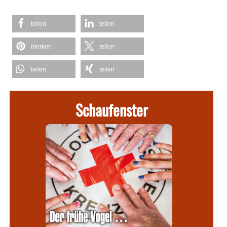
teilen
teilen
merken
teilen
teilen
teilen
Schaufenster