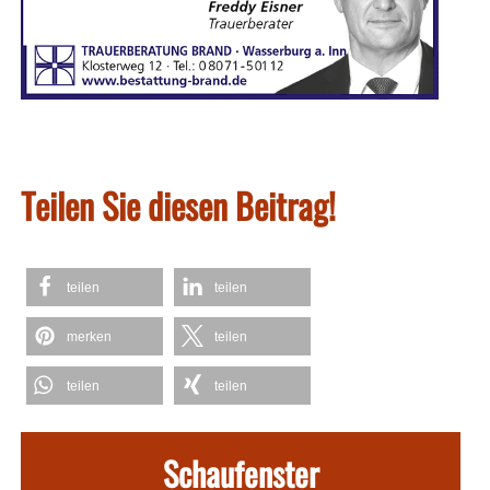
Teilen Sie diesen Beitrag!
teilen
teilen
merken
teilen
teilen
teilen
Schaufenster