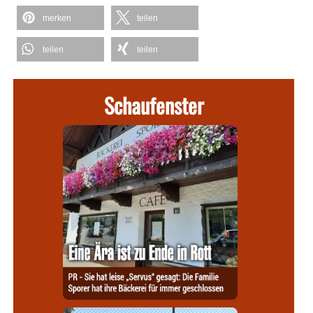
merken
teilen
teilen
teilen
Schaufenster