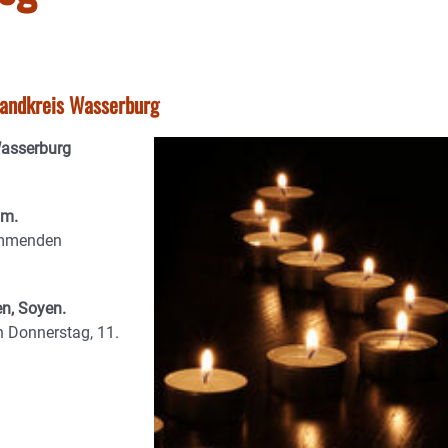
tlandkreis Wasserburg
Wasserburg
am.
ommenden
en, Soyen.
 Donnerstag, 11.