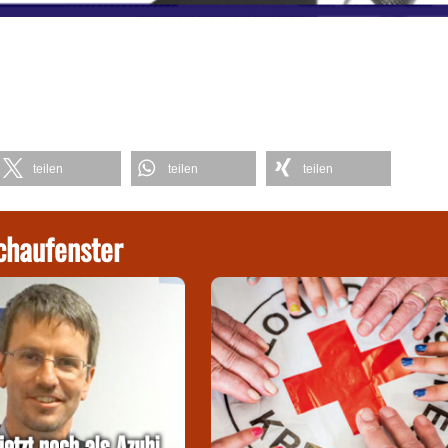
teilen
teilen
teilen
chaufenster