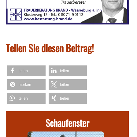
Teilen Sie diesen Beitrag!
teilen
teilen
merken
teilen
teilen
teilen
Schaufenster