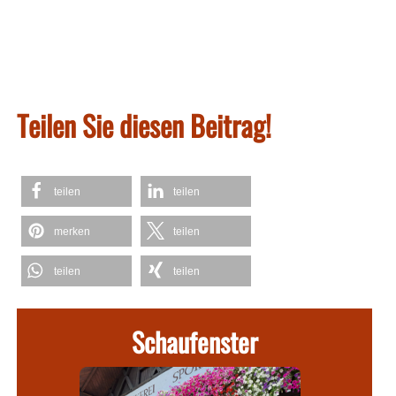
Teilen Sie diesen Beitrag!
teilen
teilen
merken
teilen
teilen
teilen
Schaufenster