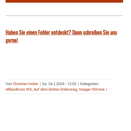
Haben Sie einen Fehler entdeckt? Dann schreiben Sie uns
gerne!
Von
Christian Huber
|
Sa. 24.2.2024 - 12:02
|
Kategorien:
Altlandkreis WS
,
Auf dem letzten Erdenweg
,
Haager-Stimme
|