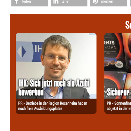
teilen
teilen
merken
S