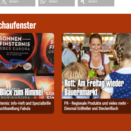
teilen
teilen
teilen
chaufenster