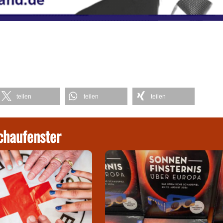
teilen
teilen
teilen
chaufenster