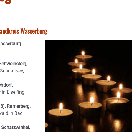
tlandkreis Wasserburg
Wasserburg
chweinsteig,
Schnaitsee,
hdorf.
n Eiselfing,
3), Ramerberg.
ald in Bad
 Schatzwinkel,