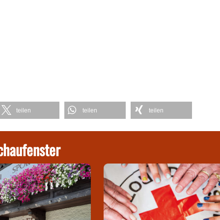
teilen
teilen
teilen
chaufenster