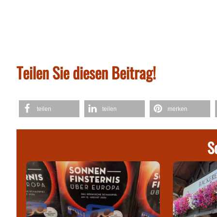
Teilen Sie diesen Beitrag!
teilen
teilen
merken
S