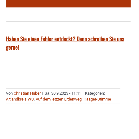
Haben Sie einen Fehler entdeckt? Dann schreiben Sie uns
gerne!
Von
Christian Huber
|
Sa. 30.9.2023 - 11:41
|
Kategorien:
Altlandkreis WS
,
Auf dem letzten Erdenweg
,
Haager-Stimme
|