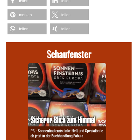
teilen
teilen
merken
teilen
teilen
teilen
Schaufenster